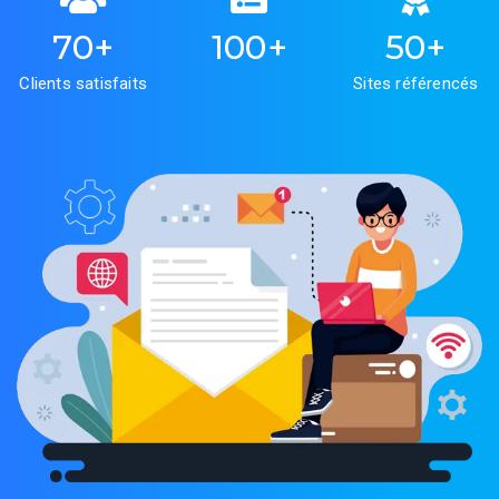
70
+
100
+
50
+
Clients satisfaits
Sites référencés